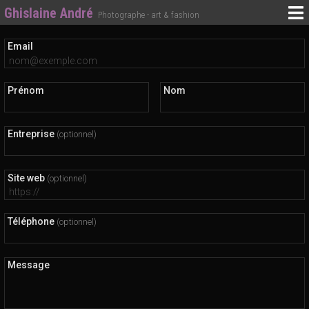
Ghislaine André
Photographe - art & fashion
Email
Prénom
Nom
Entreprise
(optionnel)
Site web
(optionnel)
Téléphone
(optionnel)
Message